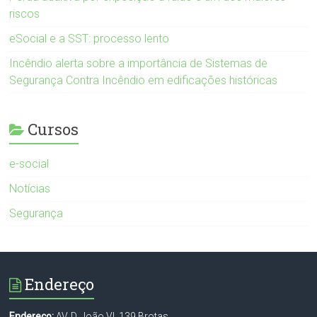
riscos
eSocial e a SST: processo lento
Incêndio alerta sobre a importância de Sistemas de
Segurança Contra Incêndio em edificações históricas
Cursos
e-social
Notícias
Segurança
Endereço
Endereço:
AV. D. João VI, 139 Brotas