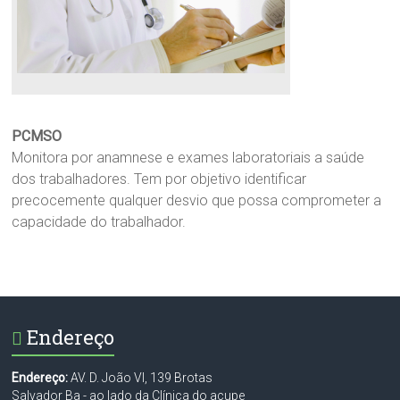
PCMSO
Monitora por anamnese e exames laboratoriais a saúde
dos trabalhadores. Tem por objetivo identificar
precocemente qualquer desvio que possa comprometer a
capacidade do trabalhador.
Endereço
Endereço:
AV. D. João VI, 139 Brotas
Salvador Ba - ao lado da Clínica do acupe