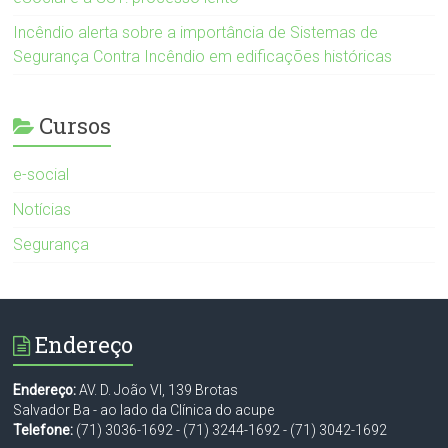
Incêndio alerta sobre a importância de Sistemas de
Segurança Contra Incêndio em edificações históricas
Cursos
e-social
Notícias
Segurança
Endereço
Endereço:
AV. D. João VI, 139 Brotas
Salvador Ba - ao lado da Clínica do acupe
Telefone:
(71) 3036-1692
-
(71) 3244-1692
-
(71) 3042-1692