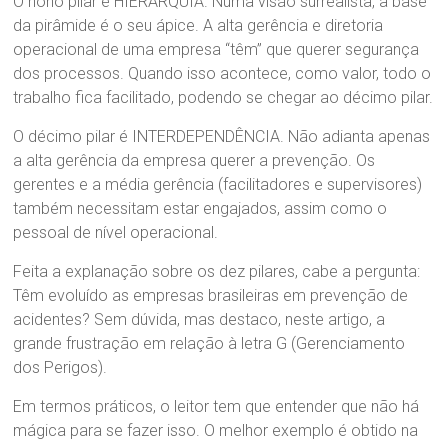
O nono pilar é HIERARQUIA. Numa visão surrealista, a base
da pirâmide é o seu ápice. A alta gerência e diretoria
operacional de uma empresa “têm” que querer segurança
dos processos. Quando isso acontece, como valor, todo o
trabalho fica facilitado, podendo se chegar ao décimo pilar.
O décimo pilar é INTERDEPENDÊNCIA. Não adianta apenas
a alta gerência da empresa querer a prevenção. Os
gerentes e a média gerência (facilitadores e supervisores)
também necessitam estar engajados, assim como o
pessoal de nível operacional.
Feita a explanação sobre os dez pilares, cabe a pergunta:
Têm evoluído as empresas brasileiras em prevenção de
acidentes? Sem dúvida, mas destaco, neste artigo, a
grande frustração em relação à letra G (Gerenciamento
dos Perigos).
Em termos práticos, o leitor tem que entender que não há
mágica para se fazer isso. O melhor exemplo é obtido na