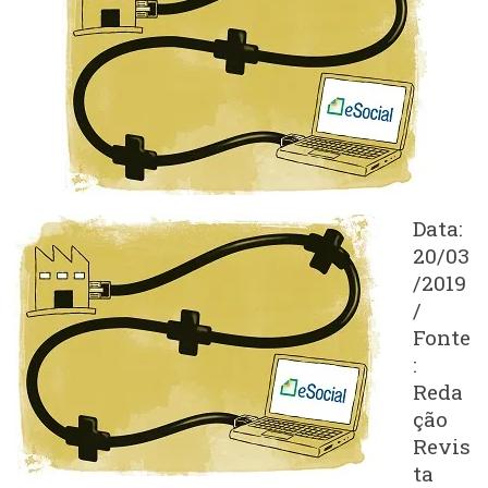
Data:
20/03
/2019
/
Fonte
:
Reda
ção
Revis
ta