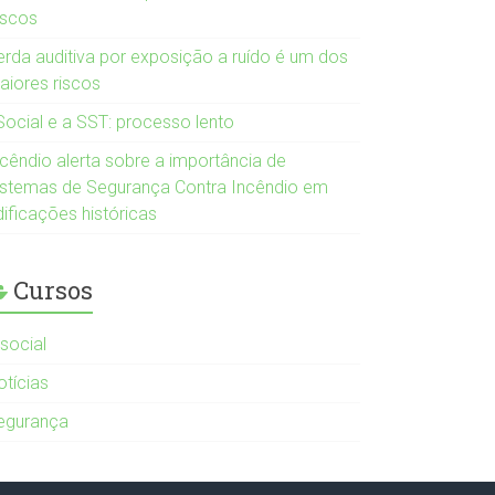
iscos
erda auditiva por exposição a ruído é um dos
aiores riscos
Social e a SST: processo lento
ncêndio alerta sobre a importância de
istemas de Segurança Contra Incêndio em
dificações históricas
Cursos
-social
otícias
egurança