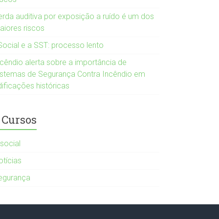
erda auditiva por exposição a ruído é um dos
aiores riscos
Social e a SST: processo lento
ncêndio alerta sobre a importância de
istemas de Segurança Contra Incêndio em
dificações históricas
Cursos
-social
otícias
egurança