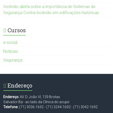
Incêndio alerta sobre a importância de Sistemas de
Segurança Contra Incêndio em edificações históricas
Cursos
e-social
Notícias
Segurança
Endereço
Endereço:
AV. D. João VI, 139 Brotas
Salvador Ba - ao lado da Clínica do acupe
Telefone:
(71) 3036-1692
-
(71) 3244-1692
-
(71) 3042-1692