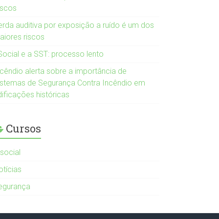
iscos
erda auditiva por exposição a ruído é um dos
aiores riscos
Social e a SST: processo lento
ncêndio alerta sobre a importância de
istemas de Segurança Contra Incêndio em
dificações históricas
Cursos
-social
otícias
egurança