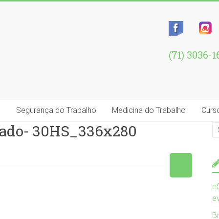
(71) 3036-
e
Segurança do Trabalho
Medicina do Trabalho
Curs
nçado- 30HS_336x280
e
e
B