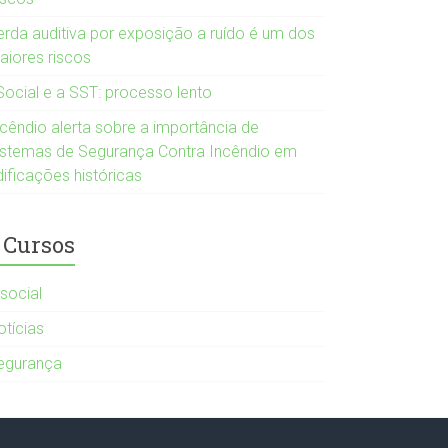
erda auditiva por exposição a ruído é um dos
aiores riscos
Social e a SST: processo lento
ncêndio alerta sobre a importância de
istemas de Segurança Contra Incêndio em
dificações históricas
Cursos
-social
otícias
egurança