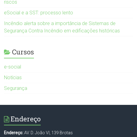
riscos
eSocial e a SST: processo lento
Incêndio alerta sobre a importância de Sistemas de
Segurança Contra Incêndio em edificações históricas
Cursos
e-social
Notícias
Segurança
Endereço
Endereço:
AV. D. João VI, 139 Brotas